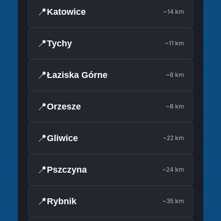
📍
Katowice
~14 km
📍
Tychy
~11 km
📍
Łaziska Górne
~6 km
📍
Orzesze
~8 km
📍
Gliwice
~22 km
📍
Pszczyna
~24 km
📍
Rybnik
~35 km