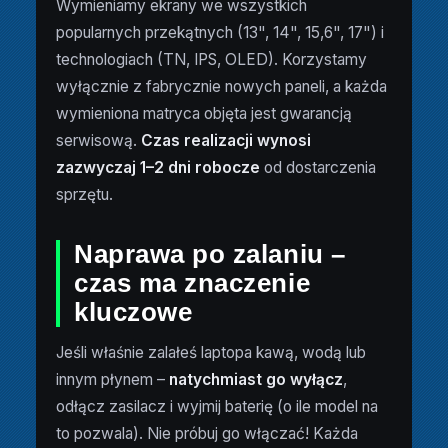
Wymieniamy ekrany we wszystkich
popularnych przekątnych (13", 14", 15,6", 17") i
technologiach (TN, IPS, OLED). Korzystamy
wyłącznie z fabrycznie nowych paneli, a każda
wymieniona matryca objęta jest gwarancją
serwisową.
Czas realizacji wynosi
zazwyczaj 1–2 dni robocze
od dostarczenia
sprzętu.
Naprawa po zalaniu –
czas ma znaczenie
kluczowe
Jeśli właśnie zalałeś laptopa kawą, wodą lub
innym płynem –
natychmiast go wyłącz
,
odłącz zasilacz i wyjmij baterię (o ile model na
to pozwala). Nie próbuj go włączać! Każda