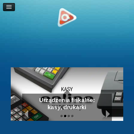
Programy
Prywatność
Terminale
Kursy online
Blog
Kontakt
Urządzenia fiskalne:
kasy, drukarki