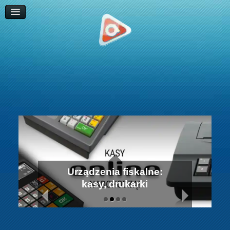
Programy
Prywatność
Terminale
Kursy online
Blog
Kontakt
Naprawa Komputera -
Serwis Laptopa