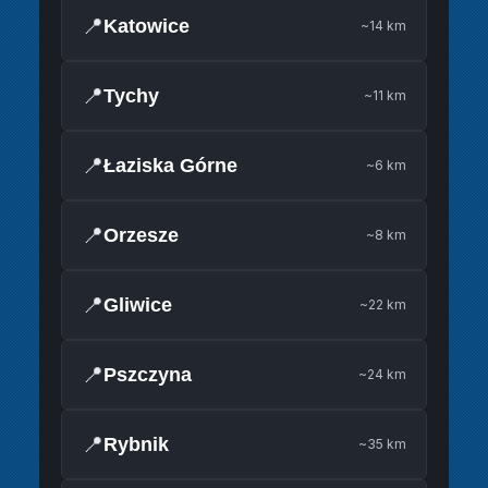
📍
Katowice
~14 km
📍
Tychy
~11 km
📍
Łaziska Górne
~6 km
📍
Orzesze
~8 km
📍
Gliwice
~22 km
📍
Pszczyna
~24 km
📍
Rybnik
~35 km