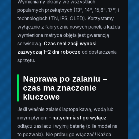
Wymieniamy ekrany we wszystkich
popularnych przekątnych (13", 14", 15,6", 17") i
technologiach (TN, IPS, OLED). Korzystamy
wyłącznie z fabrycznie nowych paneli, a każda
wymieniona matryca objęta jest gwarancją
serwisową.
Czas realizacji wynosi
zazwyczaj 1–2 dni robocze
od dostarczenia
sprzętu.
Naprawa po zalaniu –
czas ma znaczenie
kluczowe
Jeśli właśnie zalałeś laptopa kawą, wodą lub
innym płynem –
natychmiast go wyłącz
,
odłącz zasilacz i wyjmij baterię (o ile model na
to pozwala). Nie próbuj go włączać! Każda